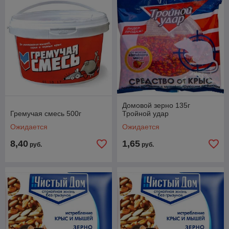
помогают снизить количество вредителей, защищая посевы,
запасы продуктов питания и здания от повреждений.
2.
Предупреждение распространения инфекционных
заболеваний
: Грызуны являются переносчиками многих
опасных болезней, включая чуму, лептоспироз,
сальмонеллез и геморрагическую лихорадку. Уничтожение
грызунов снижает риск заражения этими заболеваниями.
Домовой зерно 135г
3.
Охрана имущества
: Многие материалы, такие как
Гремучая смесь 500г
Тройной удар
дерево, изоляционные покрытия и даже электрические
Ожидается
Ожидается
провода, подвержены повреждениям, вызванным
деятельностью грызунов. Использование родентицидов
8,40
1,65
руб.
руб.
предотвращает подобные разрушения.
4.
Поддержка санитарии
: Устраняя популяцию грызунов,
уменьшается загрязнение пищевых продуктов и помещений
экскрементами и мочой, улучшая гигиеническое состояние
жилых и рабочих зон.