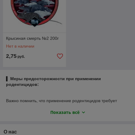
Крысиная смерть №2 200г
Нет в наличии
2,75
руб.
▌ Меры предосторожности при применении
родентицидов:
Важно помнить, что применение родентицидов требует
соблюдения строгих правил безопасности, поскольку многие
Показать всё
из них токсичны не только для грызунов, но и для других
живых организмов, включая человека и домашних животных.
Необходимо соблюдать инструкции производителя,
применять меры индивидуальной защиты и следить за
О нас