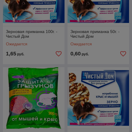
5.
Использование в сельском хозяйстве
: Средства
борьбы с грызунами защищают урожай зерновых, овощных и
плодовых культур, повышая эффективность аграрного
производства.
Зерновая приманка 100г. -
Зерновая приманка 50г. -
Чистый Дом
Чистый Дом
Ожидается
Ожидается
1,65
0,60
руб.
руб.