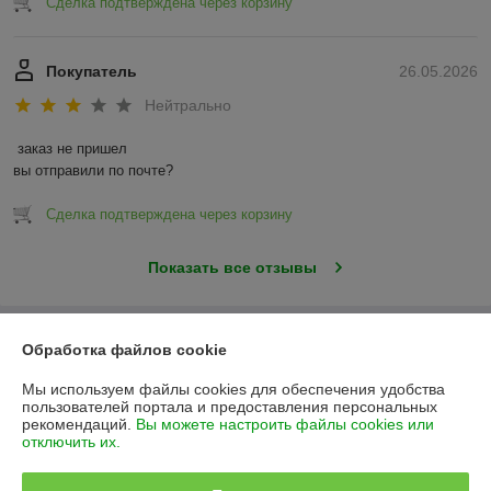
Сделка подтверждена через корзину
Покупатель
26.05.2026
Нейтрально
заказ не пришел

вы отправили по почте?
Сделка подтверждена через корзину
Показать все отзывы
О нас
Обработка файлов cookie
Мы используем файлы cookies для обеспечения удобства
Контакты
пользователей портала и предоставления персональных
рекомендаций.
Вы можете настроить файлы cookies или
отключить их.
Доставка и оплата