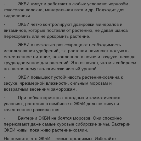
· ЭКБИ живут и работают в любых условиях: чернозём,
кокосовое волокно, минеральная вата и др. Подходит для
гидропоники.
· ЭКБИ четко контролируют дозировки минералов и
витаминов, которые поставляют растению, не давая шанса
перекормить или не докормить растение.
· ЭКБИ в несколько раз сокращают необходимость
использования удобрений, т.к. растения начинают получать
естественное питание, накопленное в почве и воздухе, некогда
труднодоступное для растений. Это означает, что мы собираем
по-настоящему экологически чистый урожай.
· ЭКБИ повышают устойчивость растения-хозяина к
засухе, чрезмерной влажности, сильным морозам и
возвратным весенним заморозкам.
· При неблагоприятных погодных и климатических
условиях, растения в симбиозе с ЭКБИ дольше живут и
качественнее развиваются.
· Бактерии ЭКБИ не боятся морозов. Они спокойно
переживают даже самые суровые сибирские зимы. Бактерии
ЭКБИ живы, пока живо растение-хозяин.
Но помните, что ЭКБИ – живые организмы. Избегайте