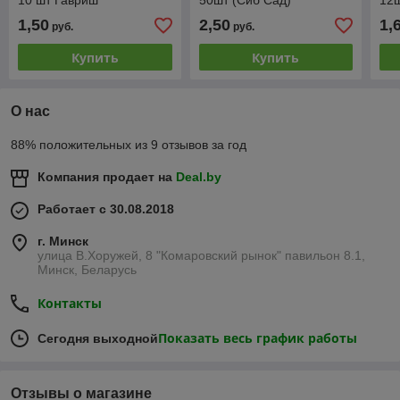
10 шт Гавриш
50шт (Сиб Сад)
12ш
1,50
2,50
1,
руб.
руб.
Купить
Купить
О нас
88% положительных из 9 отзывов за год
Компания продает на
Deal.by
Работает с 30.08.2018
г. Минск
улица В.Хоружей, 8 "Комаровский рынок" павильон 8.1,
Минск, Беларусь
Контакты
Показать весь график работы
Сегодня выходной
Отзывы о магазине