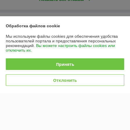
О нас
Обработка файлов cookie
Контакты
Мы используем файлы cookies для обеспечения удобства
пользователей портала и предоставления персональных
рекомендаций.
Вы можете настроить файлы cookies или
Доставка и оплата
отключить их.
График работы
Принять
Полная версия сайта
Отклонить
Политика обработки cookies
Сайт создан на платформе Deal.by