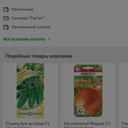
Наличными
Система "Расчет"
Наложенный платеж
Все условия оплаты
Подобные товары компании
Огурец Кум да Кума F1
Лук репчатый Медуза F1
То