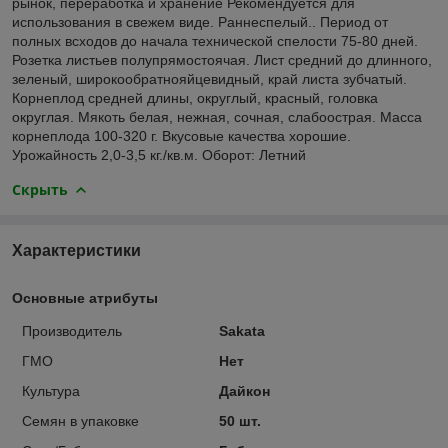
рынок, переработка и хранение Рекомендуется для
использования в свежем виде. Раннеспелый.. Период от
полных всходов до начала технической спелости 75-80 дней.
Розетка листьев полупрямостоячая. Лист средний до длинного,
зеленый, широкообратнояйцевидный, край листа зубчатый.
Корнеплод средней длины, округлый, красный, головка
округлая. Мякоть белая, нежная, сочная, слабоострая. Масса
корнеплода 100-320 г. Вкусовые качества хорошие.
Урожайность 2,0-3,5 кг./кв.м. Оборот: Летний
Скрыть
Характеристики
Основные атрибуты
Производитель
Sakata
ГМО
Нет
Культура
Дайкон
Семян в упаковке
50 шт.