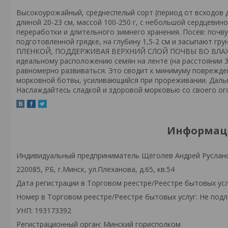
Высокоурожайный, среднеспелый сорт (период от всходов д
длиной 20-23 см, массой 100-250 г, с небольшой сердцевино
переработки и длительного зимнего хранения. Посев: поч
подготовленной грядке, на глубину 1,5-2 см и засыпаю
ПЛЕНКОЙ, ПОДДЕРЖИВАЯ ВЕРХНИЙ СЛОЙ ПОЧВЫ ВО ВЛАЖ
идеальному расположению семян на ленте (на расстоянии 3
равномерно развиваться. Это сводит к минимуму поврежден
морковной ботвы, усиливающийся при прореживании. Дальн
Наслаждайтесь сладкой и здоровой морковью со своего ог
Информаци
Индивидуальный предприниматель Щёголев Андрей Руслан
220085, РБ, г.Минск, ул.Плеханова, д.65, кв.54
Дата регистрации в Торговом реестре/Реестре бытовых усл
Номер в Торговом реестре/Реестре бытовых услуг: Не подл
УНП: 193173392
Регистрационный орган: Минский горисполком