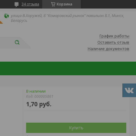
34 отзыва
Корзина
улица В.Хоружей, 8 "Комаровский рынок" павильон 8.1, Минск,
Беларусь
График работы
Оставить отзыв
Наличие документов
В наличии
Код:
000005861
1,70
руб.
Купить