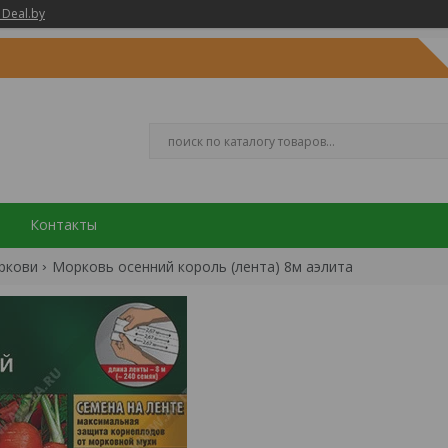
 Deal.by
Контакты
ркови
Морковь осенний король (лента) 8м аэлита