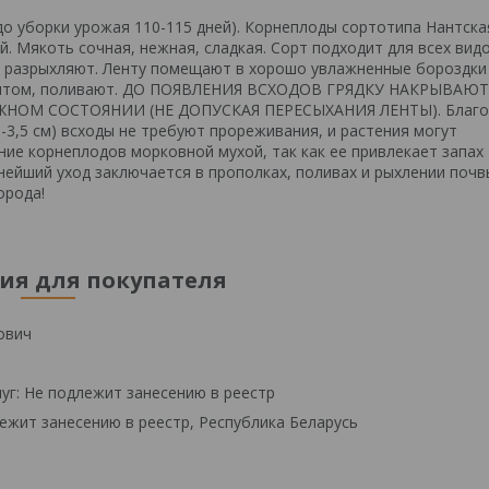
о уборки урожая 110-115 дней). Корнеплоды сортотипа Нантска
й. Мякоть сочная, нежная, сладкая. Сорт подходит для всех вид
ву разрыхляют. Ленту помещают в хорошо увлажненные бороздки
т грунтом, поливают. ДО ПОЯВЛЕНИЯ ВСХОДОВ ГРЯДКУ НАКРЫВАЮТ
НОМ СОСТОЯНИИ (НЕ ДОПУСКАЯ ПЕРЕСЫХАНИЯ ЛЕНТЫ). Благо
-3,5 см) всходы не требуют прореживания, и растения могут
ие корнеплодов морковной мухой, так как ее привлекает запах
ейший уход заключается в прополках, поливах и рыхлении почв
орода!
я для покупателя
ович
уг: Не подлежит занесению в реестр
ежит занесению в реестр, Республика Беларусь