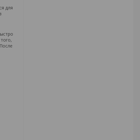
ся для
в
быстро
 того,
 После