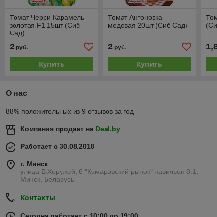
Томат Черри Карамель
Томат Антоновка
Том
золотая F1 15шт (Сиб
медовая 20шт (Сиб Сад)
(Си
Сад)
2
2
1,
руб.
руб.
Купить
Купить
О нас
88% положительных из 9 отзывов за год
Компания продает на
Deal.by
Работает с 30.08.2018
г. Минск
улица В.Хоружей, 8 "Комаровский рынок" павильон 8.1,
Минск, Беларусь
Контакты
Сегодня работает с 10:00 до 19:00