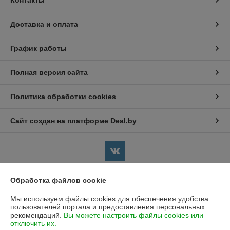
Контакты
Доставка и оплата
График работы
Полная версия сайта
Политика обработки cookies
Сайт создан на платформе Deal.by
Обработка файлов cookie
Информация для покупателя
Мы используем файлы cookies для обеспечения удобства
Индивидуальный предприниматель:
Индивидуальный
пользователей портала и предоставления персональных
предприниматель Щёголев Андрей Русланович
рекомендаций.
Вы можете настроить файлы cookies или
220085, РБ, г.Минск, ул.Плеханова, д.65, кв.54
отключить их.