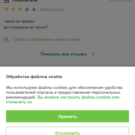
Нейтрально
заказ не пришел

вы отправили по почте?
Сделка подтверждена через корзину
Показать все отзывы
О нас
Обработка файлов cookie
Мы используем файлы cookies для обеспечения удобства
Контакты
пользователей портала и предоставления персональных
рекомендаций.
Вы можете настроить файлы cookies или
отключить их.
Доставка и оплата
Принять
График работы
Полная версия сайта
Отклонить